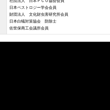
社団法人 日本ＰＣＯ協会会員
日本ペストロジー学会会員
財団法人 文化財虫害研究所会員
日本白蟻対策協会 防除士
佐世保商工会議所会員